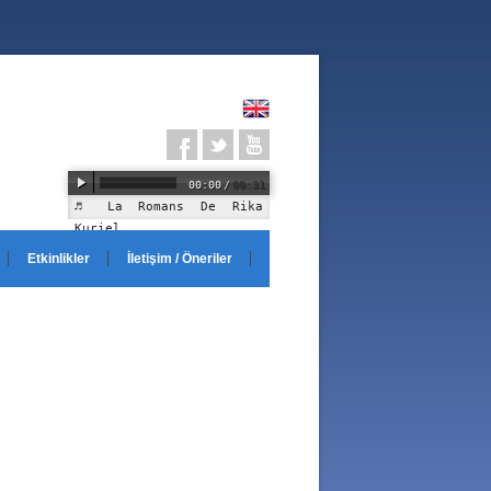
00:00
/
00:31
La Romans De Rika
Kuriel
Etkinlikler
İletişim / Öneriler