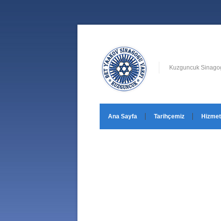
Kuzguncuk Sinagog
Ana Sayfa
Tarihçemiz
Hizmet