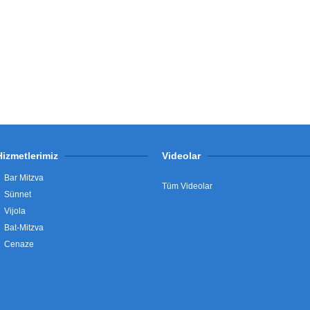
Hizmetlerimiz
Videolar
Bar Mitzva
Tüm Videolar
Sünnet
Vijola
Bat-Mitzva
Cenaze