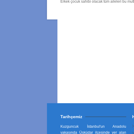
Erkek çocuk sahibi olacak tüm aileleri bu m
Tarihçemiz
Kuzguncuk İstanbul'un Anadolu
yakasında Üsküdar ilçesinde yer alan