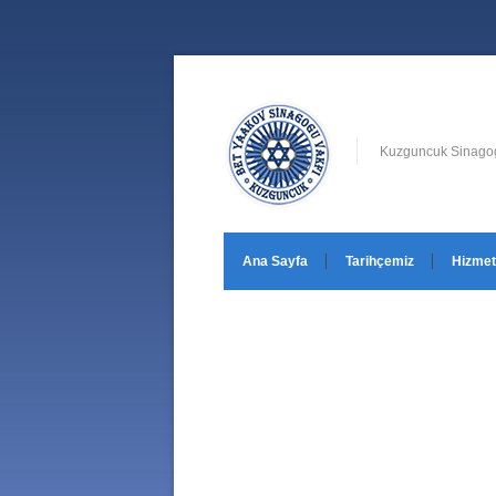
Kuzguncuk Sinagog
Ana Sayfa
Tarihçemiz
Hizmet