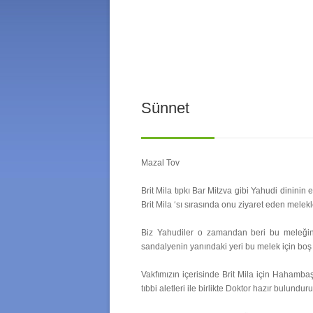
Sünnet
Mazal Tov
Brit Mila tıpkı Bar Mitzva gibi Yahudi dininin
Brit Mila ‘sı sırasında onu ziyaret eden melekle
Biz Yahudiler o zamandan beri bu meleğin 
sandalyenin yanındaki yeri bu melek için boş b
Vakfımızın içerisinde Brit Mila için Hahamba
tıbbi aletleri ile birlikte Doktor hazır bulundur