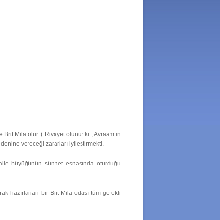
Brit Mila olur. ( Rivayet olunur ki , Avraam’ın
edenine vereceği zararları iyileştirmekti.
n aile büyüğünün sünnet esnasında oturduğu
ak hazırlanan bir Brit Mila odası tüm gerekli