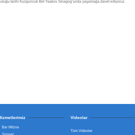
utluluğu tarihi Kuzguncuk Bet Yaakov Sinagog’unda yaşamağa davet ediyoruz.
Hizmetlerimiz
Videolar
Bar Mitzva
Tüm Videolar
Sünnet