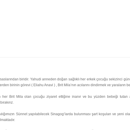
 esaslarından biridir. Yahudi anneden doğan sağlıklı her erkek çocuğu sekizinci güne 
rden birinin görevi ( Eliahu Anavi ) , Brit Mila’nın acılarını dindirmek ve yaraların b
her Brit Mila olan çocuğu ziyaret ettiğine inanır ve bu yüzden bebeği tuta
ırakırız.
şılığımızın Sünnet yapılabilecek Sinagog’larda bulunması şart koşulan ve yeni olar
ulmaktadır.