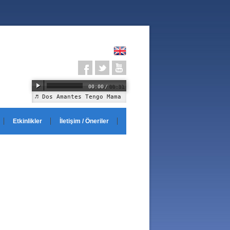
00:00
/
00:31
Dos Amantes Tengo Mama
Etkinlikler
İletişim / Öneriler