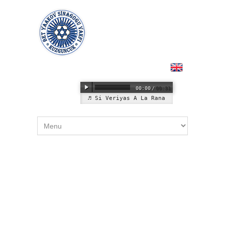
00:00
/
00:31
Si Veriyas A La Rana