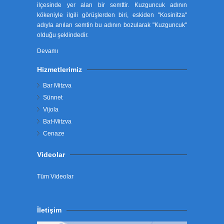
ilçesinde yer alan bir semttir. Kuzguncuk adının
kökeniyle ilgili görüşlerden biri, eskiden "Kosinitza"
adıyla anılan semtin bu adının bozularak "Kuzguncuk"
olduğu şeklindedir.
Devamı
Hizmetlerimiz
Bar Mitzva
Sünnet
Vijola
Bat-Mitzva
Cenaze
Videolar
Tüm Videolar
İletişim