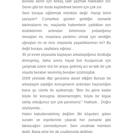
Burada senin için birkaç satır yazmak hakikaten zor.
Senin gibi bir dostu kaybetmek benim için çok zor.
Seni buraya sığdırmak mümkün değil. Hangi birini
yazayım? Cumartesi günleri geldiğin zamanki
takılmalarını mı, maçlarda hakemlerin çaldıkları son
düdüklerinin ardından birbirimize yolladığımız
mesajları mı, insanlara yardımcı olmak için verdiğin
uğraşları mı ve nice olaylarda yaşadıklarımızı mı? Bu
değil buraya, sayfalara sığmaz...
30 yıl evvel piyasada başlayan arkadaşlığımız dostluğa
dönüşmüş, daha sonra hayat bizi Kuzguncuk için
çalışmak üzere bizi bir araya getirmiş acı ve tatlı bir çok
olayda beraber sevinmiş beraber üzülmüştük.
2009 yılındaki iftar gecesine davet ettiğim Bursalı bir
arkadaşım yaptığın konuşmanın ardından hayranlığını
bana şu cümle ile açıklamıştı; "Ben bu güne kadar
böyle bir konuşma dinlememiştim, böyle bir kişiye
sahip olduğunuz için çok şanslısınız." Haklıydı... Doğru
söylüyordu...
Halen kabullenebilmiş değilim. Bir köşeden, gülen
suratın ve esprilerinle çıkarak her zamanki gibi
takılacağını zannediyorum. Seni unutmak mümkün
değil. Bana göre hiç de uzağımızda değilsin.